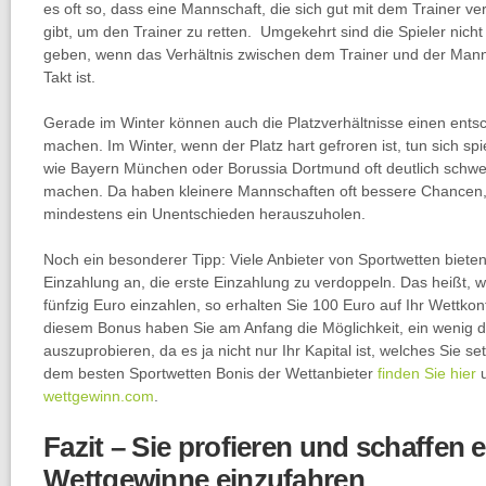
es oft so, dass eine Mannschaft, die sich gut mit dem Trainer ver
gibt, um den Trainer zu retten. Umgekehrt sind die Spieler nicht
geben, wenn das Verhältnis zwischen dem Trainer und der Manns
Takt ist.
Gerade im Winter können auch die Platzverhältnisse einen ent
machen. Im Winter, wenn der Platz hart gefroren ist, tun sich s
wie Bayern München oder Borussia Dortmund oft deutlich schwere
machen. Da haben kleinere Mannschaften oft bessere Chancen,
mindestens ein Unentschieden herauszuholen.
Noch ein besonderer Tipp: Viele Anbieter von Sportwetten bieten
Einzahlung an, die erste Einzahlung zu verdoppeln. Das heißt, 
fünfzig Euro einzahlen, so erhalten Sie 100 Euro auf Ihr Wettkon
diesem Bonus haben Sie am Anfang die Möglichkeit, ein wenig 
auszuprobieren, da es ja nicht nur Ihr Kapital ist, welches Sie se
dem besten Sportwetten Bonis der Wettanbieter
finden Sie hier
wettgewinn.com
.
Fazit – Sie profieren und schaffen 
Wettgewinne einzufahren