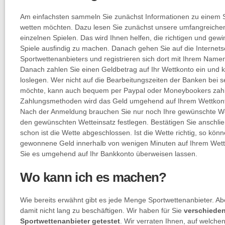
Am einfachsten sammeln Sie zunächst Informationen zu einem Sp
wetten möchten. Dazu lesen Sie zunächst unsere umfangreichen
einzelnen Spielen. Das wird Ihnen helfen, die richtigen und ge
Spiele ausfindig zu machen. Danach gehen Sie auf die Internets
Sportwettenanbieters und registrieren sich dort mit Ihrem Namen 
Danach zahlen Sie einen Geldbetrag auf Ihr Wettkonto ein und 
loslegen. Wer nicht auf die Bearbeitungszeiten der Banken bei 
möchte, kann auch bequem per Paypal oder Moneybookers zahl
Zahlungsmethoden wird das Geld umgehend auf Ihrem Wettkont
Nach der Anmeldung brauchen Sie nur noch Ihre gewünschte W
den gewünschten Wetteinsatz festlegen. Bestätigen Sie anschli
schon ist die Wette abgeschlossen. Ist die Wette richtig, so kön
gewonnene Geld innerhalb von wenigen Minuten auf Ihrem Wett
Sie es umgehend auf Ihr Bankkonto überweisen lassen.
Wo kann ich es machen?
Wie bereits erwähnt gibt es jede Menge Sportwettenanbieter. Ab
damit nicht lang zu beschäftigen. Wir haben für Sie
verschiede
Sportwettenanbieter getestet
. Wir verraten Ihnen, auf welche