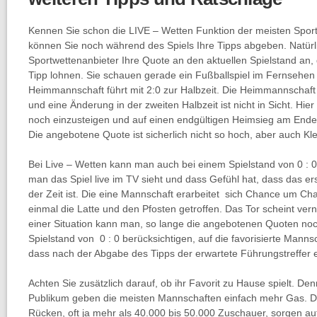
Kennen Sie schon die LIVE – Wetten Funktion der meisten Sport
können Sie noch während des Spiels Ihre Tipps abgeben. Natürl
Sportwettenanbieter Ihre Quote an den aktuellen Spielstand an,
Tipp lohnen. Sie schauen gerade ein Fußballspiel im Fernsehen 
Heimmannschaft führt mit 2:0 zur Halbzeit. Die Heimmannschaft 
und eine Änderung in der zweiten Halbzeit ist nicht in Sicht. Hie
noch einzusteigen und auf einen endgültigen Heimsieg am Ende 
Die angebotene Quote ist sicherlich nicht so hoch, aber auch Kl
Bei Live – Wetten kann man auch bei einem Spielstand von 0 : 0
man das Spiel live im TV sieht und dass Gefühl hat, dass das er
der Zeit ist. Die eine Mannschaft erarbeitet sich Chance um C
einmal die Latte und den Pfosten getroffen. Das Tor scheint verna
einer Situation kann man, so lange die angebotenen Quoten noc
Spielstand von 0 : 0 berücksichtigen, auf die favorisierte Manns
dass nach der Abgabe des Tipps der erwartete Führungstreffer end
Achten Sie zusätzlich darauf, ob ihr Favorit zu Hause spielt. De
Publikum geben die meisten Mannschaften einfach mehr Gas. D
Rücken, oft ja mehr als 40.000 bis 50.000 Zuschauer, sorgen au