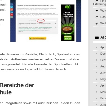
Ein 
 noch
Erfahrung
amit
Welc
Das 
ten
Weih
en
AR
Apri
Dec
viele Hinweise zu Roulette, Black Jack, Spielautomaten
eboten. Außerdem werden einzelne Casinos und ihre
Sep
 ausgewertet. Für alle Freunde der Sportwetten gibt
Aug
 ein weiteres und speziell für diesen Bereich
July
May
 Bereiche der
Apri
hule
Mar
Feb
en Infografiken sowie mit ausführlichen Texten zu den
Jan