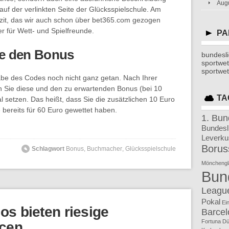
Aug
uf der verlinkten Seite der Glücksspielschule. Am
zit, das wir auch schon über bet365.com gezogen
er für Wett- und Spielfreunde.
PA
ie den Bonus
bundesl
sportwe
sportwet
gabe des Codes noch nicht ganz getan. Nach Ihrer
 Sie diese und den zu erwartenden Bonus (bei 10
TA
l setzen. Das heißt, dass Sie die zusätzlichen 10 Euro
bereits für 60 Euro gewettet haben.
1. Bun
Bundesl
Leverku
Borus
Schlagwort
Bonus
,
Buchmacher
,
Glücksspielschule
Mönchengl
Bun
Leagu
Pokal
Ei
os bieten riesige
Barcel
Fortuna Dü
cen