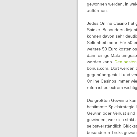
gewonnen werden, in welc
auftürmen.
Jedes Online Casino hat 
Spieler. Besonders diejeni
können davon sehr deutlich
Seltenheit mehr. Für 50 e
weitere 50 Euro kostenlo
dann einige Male umgese
werden kann.
Den besten
bonus.com. Dort werden d
gegenübergestellt und ver
Online Casinos immer wie
rufen ist es extrem wichti
Die größten Gewinne kann
bestimmte Spielstrategie
Gewinn oder Verlust sind 
gewinnen, wer sich strikt
selbstverständlich Glücks
besonderen Tricks gewon