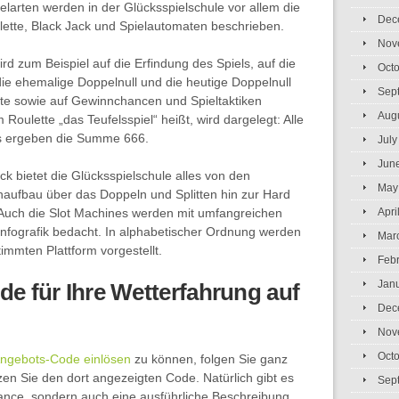
elarten werden in der Glücksspielschule vor allem die
Dec
lette, Black Jack und Spielautomaten beschrieben.
Nov
ird zum Beispiel auf die Erfindung des Spiels, auf die
Oct
e ehemalige Doppelnull und die heutige Doppelnull
Sep
te sowie auf Gewinnchancen und Spieltaktiken
Aug
oulette „das Teufelsspiel“ heißt, wird dargelegt: Alle
s ergeben die Summe 666.
July
Jun
k bietet die Glücksspielschule alles von den
May
haufbau über das Doppeln und Splitten hin zur Hard
Auch die Slot Machines werden mit umfangreichen
Apri
Infografik bedacht. In alphabetischer Ordnung werden
Mar
immten Plattform vorgestellt.
Feb
Jan
e für Ihre Wetterfahrung auf
Dec
Nov
Oct
ngebots-Code einlösen
zu können, folgen Sie ganz
en Sie den dort angezeigten Code. Natürlich gibt es
Sep
ance, sondern auch eine ausführliche Beschreibung