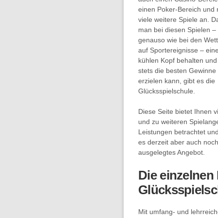
einen Poker-Bereich und
viele weitere Spiele an. D
man bei diesen Spielen –
genauso wie bei den Wet
auf Sportereignisse – ein
kühlen Kopf behalten und
stets die besten Gewinne
erzielen kann, gibt es die
Glücksspielschule.
Diese Seite bietet Ihnen 
und zu weiteren Spielang
Leistungen betrachtet und
es derzeit aber auch noch
ausgelegtes Angebot.
Die einzelnen
Glücksspielsc
Mit umfang- und lehrreich