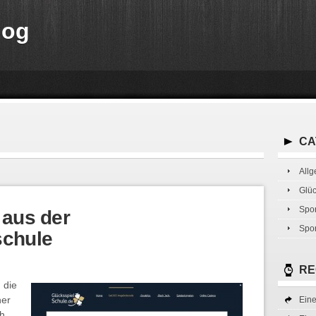
log
CA
All
Glüc
Spo
 aus der
Spor
schule
RE
 die
her
Eine
h,