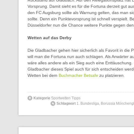
Rückstand auf Gladbach. Auf den Relegationsplatz hat D
Vorsprung. Damit sieht es für die Fortuna derzeit gut a
den FC Augsburg sollte als Warnung gelten, das man sich
sollte. Denn ein Punktevorsprung ist schnell verspielt. 
Düsseldorfer nun die Chance weitere Punkte gegen den 
Wetten auf das Derby
Die Gladbacher gehen hier sicherlich als Favorit in die Pa
will man die Fortuna nun auch schlagen. Als Anwärter 
wäre alles andere als ein Sieg auch eine Enttäuschung.
Gladbacher dieses Spiel auch für sich entscheiden werd
Wetten bei dem
Buchmacher Betsafe
zu platzieren.
Kategorie
Sportwetten Tipps
Schlagwort
1. Bundesliga
,
Borussia Möncheng