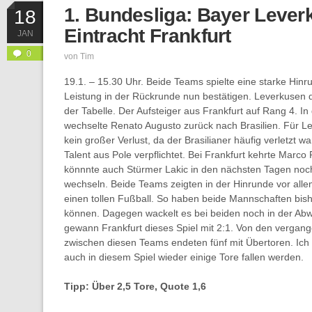
1. Bundesliga: Bayer Lever
18
Eintracht Frankfurt
JAN
0
von
Tim
19.1. – 15.30 Uhr. Beide Teams spielte eine starke Hinr
Leistung in der Rückrunde nun bestätigen. Leverkusen d
der Tabelle. Der Aufsteiger aus Frankfurt auf Rang 4. I
wechselte Renato Augusto zurück nach Brasilien. Für Le
kein großer Verlust, da der Brasilianer häufig verletzt wa
Talent aus Pole verpflichtet. Bei Frankfurt kehrte Marc
könnnte auch Stürmer Lakic in den nächsten Tagen noc
wechseln. Beide Teams zeigten in der Hinrunde vor alle
einen tollen Fußball. So haben beide Mannschaften bish
können. Dagegen wackelt es bei beiden noch in der Abw
gewann Frankfurt dieses Spiel mit 2:1. Von den vergang
zwischen diesen Teams endeten fünf mit Übertoren. Ich
auch in diesem Spiel wieder einige Tore fallen werden.
Tipp: Über 2,5 Tore, Quote 1,6