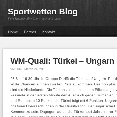
Sportwetten Blog
Dein Magazin über Sportwetten und mehr!
Home
Partner
Kontakt
WM-Quali: Türkei – Ungarn
von
Tim
· March 24, 2013
26.3. – 19.30 Uhr. In Gruppe D trifft die Türkei auf Ungarn. Für d
letzte Chancen auf den zweiten Platz zu kommen. Das non plus 
sind die Niederlande. Die Türken zuletzt mit einem Pflichtsieg i
kassierte in der letzten Minute den Ausgleich gegen Rumänien.
und Rumänien 10 Punkte, die Türkei folgt mit 6 Punkten. Ungarn 
positiven Überraschungen in der Qualifikation. Der ungarische F
Kommen zu sein. Dagegen laufen die Türken seit Jahren ihrer F